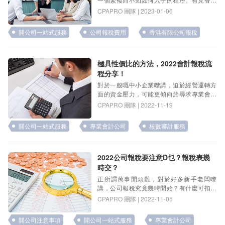
公司種類繁多，報稅方法和期限亦不盡 …
CPAPRO 團隊 | 2023-01-06
開公司一站式服務
公司報稅費用
香港有限公司報稅
極具性價比的方法，2022會計報稅流
程分享！
對於一般嘅中小企業嚟講，迫於經營運轉方
面的資金壓力，可能更傾向於尋求專業會計
公司代理會計報稅事務，因為咁做不單 …
CPAPRO 團隊 | 2022-11-19
開公司一站式服務
專業會計公司
核數審計服務
2022公司報稅要注意D乜？報稅表幾
時交？
正所謂萬事開頭難，對於好多新手老闆嚟
講，公司報稅究竟幾時開始？有什麼可扣稅
項目？有限公司報稅、無限公司報稅又有 …
CPAPRO 團隊 | 2022-11-05
開公司注意事項
開公司一站式服務
專業會計公司