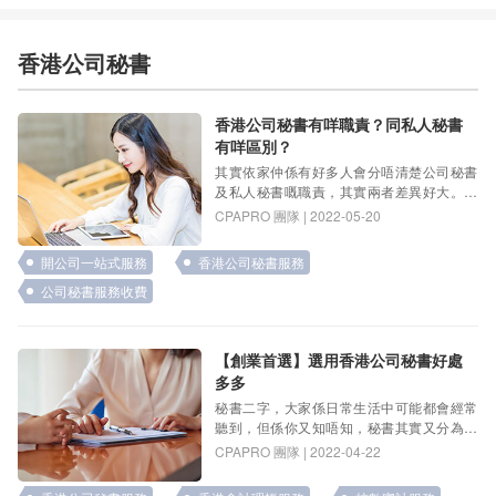
香港公司秘書
香港公司秘書有咩職責？同私人秘書
有咩區別？
其實依家仲係有好多人會分唔清楚公司秘書
及私人秘書嘅職責，其實兩者差異好大。私
人秘書係屬於個人性質，直接隸屬於老 …
CPAPRO 團隊 | 2022-05-20
開公司一站式服務
香港公司秘書服務
公司秘書服務收費
【創業首選】選用香港公司秘書好處
多多
秘書二字，大家係日常生活中可能都會經常
聽到，但係你又知唔知，秘書其實又分為私
人秘書同公司秘書。公司秘書係由董事 …
CPAPRO 團隊 | 2022-04-22