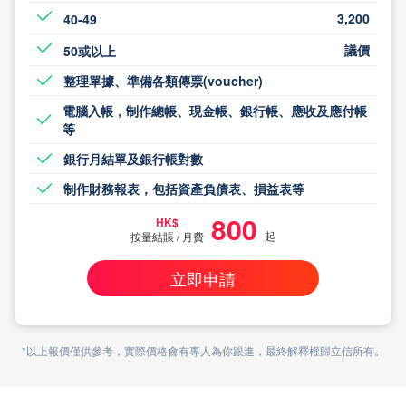
3,200
40-49
議價
50或以上
整理單據、準備各類傳票(voucher)
電腦入帳，制作總帳、現金帳、銀行帳、應收及應付帳
等
銀行月結單及銀行帳對數
制作財務報表，包括資產負債表、損益表等
800
HK$
起
按量結賬 / 月費
立即申請
*以上報價僅供參考，實際價格會有專人為你跟進，最終解釋權歸立信所有。