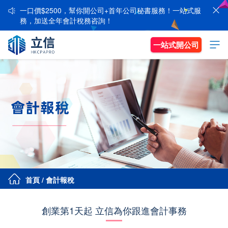
一口價$2500，幫你開公司+首年公司秘書服務！一站式服
務，加送全年會計稅務咨詢！
一站式開公司
首頁
/
會計報稅
創業第1天起 立信為你跟進會計事務